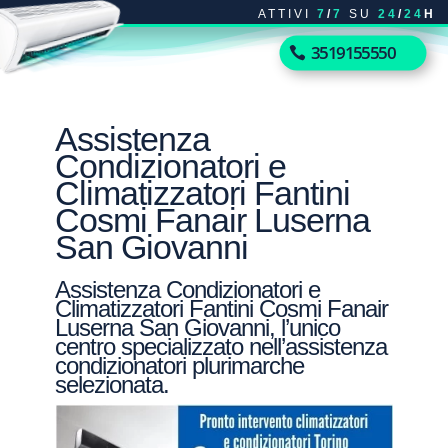
ATTIVI
7
/
7
SU
24
/
24
H
3519155550
Assistenza
Condizionatori e
Climatizzatori Fantini
Cosmi Fanair Luserna
San Giovanni
Assistenza Condizionatori e
Climatizzatori Fantini Cosmi Fanair
Luserna San Giovanni, l’unico
centro specializzato nell’assistenza
condizionatori plurimarche
selezionata.