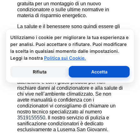
gratuita per un montaggio di un nuovo
condizionatore o sulle ultime normative in
materia di risparmio energetico.
La salute e il benessere sono quindi essere gli
obiettivi fondamentali di un addetto alla
assistenza condizionatori.
Pulizia e Sanificazione
Condizionatori Fantini Cosmi
Fanair Luserna San Giovanni
La pulizia e sanificazione condizionatori è
un’operazione che deve essere fatta con
attenzione e con i giusti prodotti per non
rischiare danni al condizionatore e alla salute di
chi vive nell’ambiente climatizzato. Se non
avete manualità o confidenza con i
condizionatori vi consigliamo di chiamare un
nostro tecnico specializzato al numero
3519155550
. Il nostro servizio di pulizia e
sanificazione condizionatori è dedicato
esclusivamente a Luserna San Giovanni.