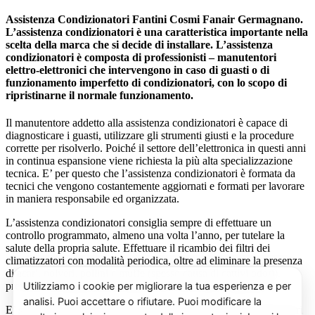
Assistenza Condizionatori Fantini Cosmi Fanair Germagnano.
L’assistenza condizionatori è una caratteristica importante nella
scelta della marca che si decide di installare. L’assistenza
condizionatori è composta di professionisti – manutentori
elettro-elettronici che intervengono in caso di guasti o di
funzionamento imperfetto di condizionatori, con lo scopo di
ripristinarne il normale funzionamento.
Il manutentore addetto alla assistenza condizionatori è capace di
diagnosticare i guasti, utilizzare gli strumenti giusti e la procedure
corrette per risolverlo. Poiché il settore dell’elettronica in questi anni
in continua espansione viene richiesta la più alta specializzazione
tecnica. E’ per questo che l’assistenza condizionatori è formata da
tecnici che vengono costantemente aggiornati e formati per lavorare
in maniera responsabile ed organizzata.
L’assistenza condizionatori consiglia sempre di effettuare un
controllo programmato, almeno una volta l’anno, per tutelare la
salute della propria salute. Effettuare il ricambio dei filtri dei
climatizzatori con modalità periodica, oltre ad eliminare la presenza
di acari, polveri, pollini e muffe (spesso causa di cattivi odori),
previene il prolificarsi del batterio del virus della Legionella.
E’ sempre possibile richiedere al centro di assistenza condizionatori