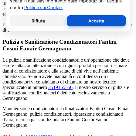
una consulenza gratuita per un montaggio di un nuovo
condizionatore o sulle ultime normative in materia di risparmio
energetico.
La salute e il benessere sono quindi essere gli obiettivi fondamentali
di un addetto alla assistenza condizionatori.
Pulizia e Sanificazione Condizionatori Fantini
Cosmi Fanair Germagnano
La pulizia e sanificazione condizionatori è un’operazione che deve
essere fatta con attenzione e con i giusti prodotti per non rischiare
danni al condizionatore e alla salute di chi vive nell’ambiente
climatizzato. Se non avete manualità o confidenza con i
condizionatori vi consigliamo di chiamare un nostro tecnico
specializzato al numero
3519155550
. Il nostro servizio di pulizia e
sanificazione condizionatori è dedicato esclusivamente a
Germagnano.
Manutenzione condizionatori e climatizzatori Fantini Cosmi Fanair
Germagnano, pulizia condizionatori, riparazione condizionatori
d’aria, ricarica gas condizionatori Fantini Cosmi Fanair
Germagnano.