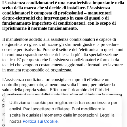
L’assistenza condizionatori è una caratteristica importante nella
scelta della marca che si decide di installare. L’assistenza
condizionatori è composta di professionisti – manutentori
elettro-elettronici che intervengono in caso di guasti o di
funzionamento imperfetto di condizionatori, con lo scopo di
ripristinarne il normale funzionamento.
Il manutentore addetto alla assistenza condizionatori è capace di
diagnosticare i guasti, utilizzare gli strumenti giusti e la procedure
corrette per risolverlo. Poiché il settore dell’elettronica in questi anni
in continua espansione viene richiesta la più alta specializzazione
tecnica. E’ per questo che l’assistenza condizionatori è formata da
tecnici che vengono costantemente aggiornati e formati per lavorare
in maniera responsabile ed organizzata.
L’assistenza condizionatori consiglia sempre di effettuare un
controllo programmato, almeno una volta l’anno, per tutelare la
salute della propria salute. Effettuare il ricambio dei filtri dei
climatizzatori con modalità periodica, oltre ad eliminare la presenza
di acari, polveri, pollini e muffe (spesso causa di cattivi odori),
previene il prolificarsi del batterio del virus della Legionella.
E’ sempre possibile richiedere al centro di assistenza condizionatori
una consulenza gratuita per un montaggio di un nuovo
condizionatore o sulle ultime normative in materia di risparmio