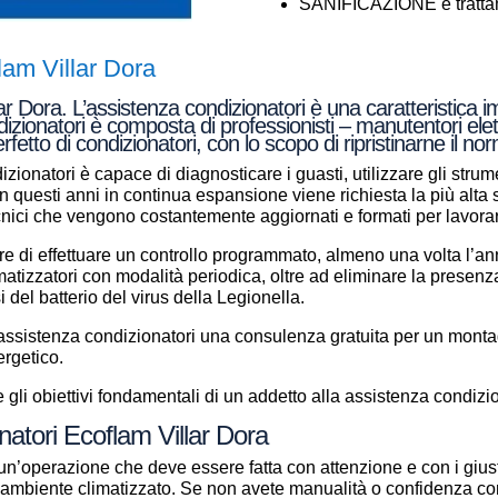
SANIFICAZIONE e trattame
lam Villar Dora
r Dora. L’assistenza condizionatori è una caratteristica i
ndizionatori è composta di professionisti – manutentori elet
fetto di condizionatori, con lo scopo di ripristinarne il 
zionatori è capace di diagnosticare i guasti, utilizzare gli strume
a in questi anni in continua espansione viene richiesta la più alt
ecnici che vengono costantemente aggiornati e formati per lavor
e di effettuare un controllo programmato, almeno una volta l’anno
climatizzatori con modalità periodica, oltre ad eliminare la presenz
si del batterio del virus della Legionella.
i assistenza condizionatori una consulenza gratuita per un mont
ergetico.
gli obiettivi fondamentali di un addetto alla assistenza condizio
natori Ecoflam Villar Dora
un’operazione che deve essere fatta con attenzione e con i giust
ll’ambiente climatizzato. Se non avete manualità o confidenza con