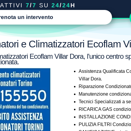
ATTIVI
7
/
7
SU
24
/
24
H
renota un intervento
tori e Climatizzatori Ecoflam Vi
atizzatori Ecoflam Villar Dora, l’unico centro sp
ionata.
Assistenza Qualificata Co
Villar Dora.
Riparazione Condizionato
Manutenzione condizionat
Tecnici Specializzati a 
RICARICA GAS condiziona
INSTALLAZIONE CONDIZI
PULIZIA FILTRI Condizion