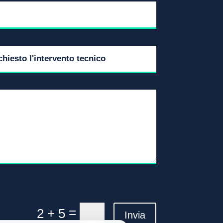
=
2 + 5
Invia