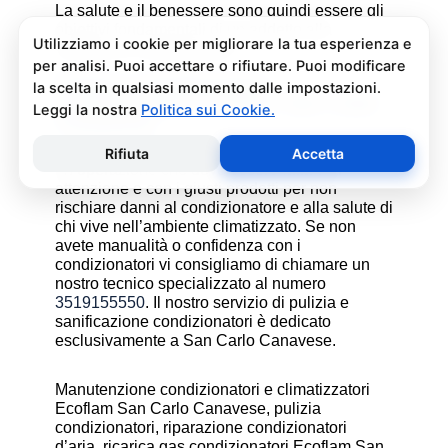
La salute e il benessere sono quindi essere gli
obiettivi fondamentali di un addetto alla
assistenza condizionatori.
Pulizia e Sanificazione
Condizionatori Ecoflam San Carlo
Canavese
La pulizia e sanificazione condizionatori è
un’operazione che deve essere fatta con
attenzione e con i giusti prodotti per non
rischiare danni al condizionatore e alla salute di
chi vive nell’ambiente climatizzato. Se non
avete manualità o confidenza con i
condizionatori vi consigliamo di chiamare un
nostro tecnico specializzato al numero
3519155550
. Il nostro servizio di pulizia e
sanificazione condizionatori è dedicato
esclusivamente a San Carlo Canavese.
Manutenzione condizionatori e climatizzatori
Ecoflam San Carlo Canavese, pulizia
condizionatori, riparazione condizionatori
d’aria, ricarica gas condizionatori Ecoflam San