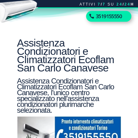
ATTIVI
7
/
7
SU
24
/
24
H
3519155550
Assistenza
Condizionatori e
Climatizzatori Ecoflam
San Carlo Canavese
Assistenza Condizionatori e
Climatizzatori Ecoflam San Carlo
Canavese, l’unico centro
specializzato nell’assistenza
condizionatori plurimarche
selezionata.