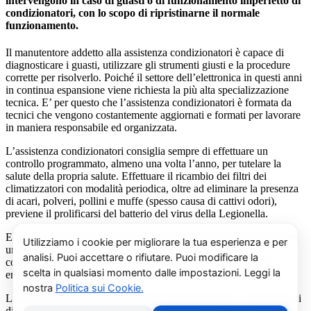
intervengono in caso di guasti o di funzionamento imperfetto di
condizionatori, con lo scopo di ripristinarne il normale
funzionamento.
Il manutentore addetto alla assistenza condizionatori è capace di
diagnosticare i guasti, utilizzare gli strumenti giusti e la procedure
corrette per risolverlo. Poiché il settore dell’elettronica in questi anni
in continua espansione viene richiesta la più alta specializzazione
tecnica. E’ per questo che l’assistenza condizionatori è formata da
tecnici che vengono costantemente aggiornati e formati per lavorare
in maniera responsabile ed organizzata.
L’assistenza condizionatori consiglia sempre di effettuare un
controllo programmato, almeno una volta l’anno, per tutelare la
salute della propria salute. Effettuare il ricambio dei filtri dei
climatizzatori con modalità periodica, oltre ad eliminare la presenza
di acari, polveri, pollini e muffe (spesso causa di cattivi odori),
previene il prolificarsi del batterio del virus della Legionella.
E’ sempre possibile richiedere al centro di assistenza condizionatori
una consulenza gratuita per un montaggio di un nuovo
condizionatore o sulle ultime normative in materia di risparmio
energetico.
La salute e il benessere sono quindi essere gli obiettivi fondamentali
di un addetto alla assistenza condizionatori.