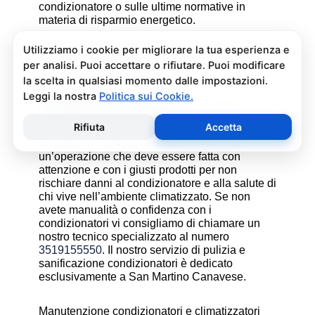
condizionatore o sulle ultime normative in
materia di risparmio energetico.
La salute e il benessere sono quindi essere gli
obiettivi fondamentali di un addetto alla
assistenza condizionatori.
Pulizia e Sanificazione
Condizionatori Easyclima San
Martino Canavese
La pulizia e sanificazione condizionatori è
un’operazione che deve essere fatta con
attenzione e con i giusti prodotti per non
rischiare danni al condizionatore e alla salute di
chi vive nell’ambiente climatizzato. Se non
avete manualità o confidenza con i
condizionatori vi consigliamo di chiamare un
nostro tecnico specializzato al numero
3519155550
. Il nostro servizio di pulizia e
sanificazione condizionatori è dedicato
esclusivamente a San Martino Canavese.
Manutenzione condizionatori e climatizzatori