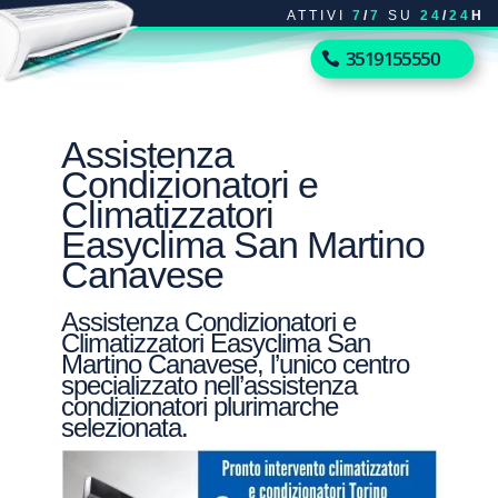
ATTIVI
7
/
7
SU
24
/
24
H
3519155550
Assistenza
Condizionatori e
Climatizzatori
Easyclima San Martino
Canavese
Assistenza Condizionatori e
Climatizzatori Easyclima San
Martino Canavese, l’unico centro
specializzato nell’assistenza
condizionatori plurimarche
selezionata.