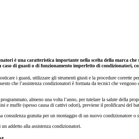
tori è una caratteristica importante nella scelta della marca che si
in caso di guasti o di funzionamento imperfetto di condizionatori, c
icare i guasti, utilizzare gli strumenti giusti e la procedure corrette per 
 questo che l’assistenza condizionatori è formata da tecnici che vengono
programmato, almeno una volta l’anno, per tutelare la salute della propria 
ini e muffe (spesso causa di cattivi odori), previene il prolificarsi del ba
una consulenza gratuita per un montaggio di un nuovo condizionatore o s
i un addetto alla assistenza condizionatori.
nt