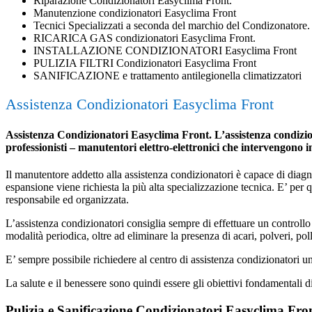
Riparazione Condizionatori Easyclima Front.
Manutenzione condizionatori Easyclima Front
Tecnici Specializzati a seconda del marchio del Condizonatore.
RICARICA GAS condizionatori Easyclima Front.
INSTALLAZIONE CONDIZIONATORI Easyclima Front
PULIZIA FILTRI Condizionatori Easyclima Front
SANIFICAZIONE e trattamento antilegionella climatizzatori
Assistenza Condizionatori Easyclima Front
Assistenza Condizionatori Easyclima Front. L’assistenza condiziona
professionisti – manutentori elettro-elettronici che intervengono 
Il manutentore addetto alla assistenza condizionatori è capace di diagnost
espansione viene richiesta la più alta specializzazione tecnica. E’ per
responsabile ed organizzata.
L’assistenza condizionatori consiglia sempre di effettuare un controllo 
modalità periodica, oltre ad eliminare la presenza di acari, polveri, poll
E’ sempre possibile richiedere al centro di assistenza condizionatori 
La salute e il benessere sono quindi essere gli obiettivi fondamentali d
Pulizia e Sanificazione Condizionatori Easyclima Fro