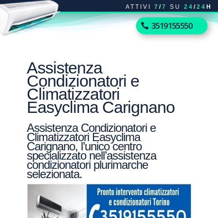
ATTIVI
7
/
7
SU
24
/
24
H
3519155550
Assistenza
Condizionatori e
Climatizzatori
Easyclima Carignano
Assistenza Condizionatori e
Climatizzatori Easyclima
Carignano, l’unico centro
specializzato nell’assistenza
condizionatori plurimarche
selezionata.