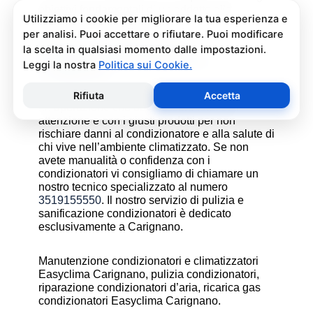
obiettivi fondamentali di un addetto alla
assistenza condizionatori.
Pulizia e Sanificazione
Condizionatori Easyclima
Carignano
La pulizia e sanificazione condizionatori è
un’operazione che deve essere fatta con
attenzione e con i giusti prodotti per non
rischiare danni al condizionatore e alla salute di
chi vive nell’ambiente climatizzato. Se non
avete manualità o confidenza con i
condizionatori vi consigliamo di chiamare un
nostro tecnico specializzato al numero
3519155550
. Il nostro servizio di pulizia e
sanificazione condizionatori è dedicato
esclusivamente a Carignano.
Manutenzione condizionatori e climatizzatori
Easyclima Carignano, pulizia condizionatori,
riparazione condizionatori d’aria, ricarica gas
condizionatori Easyclima Carignano.