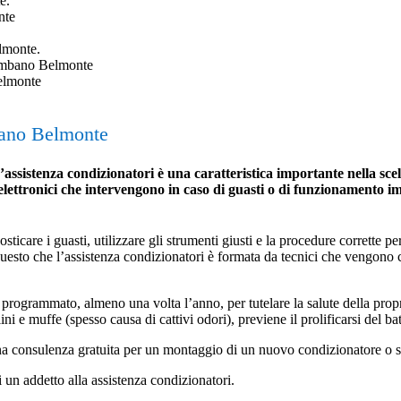
e.
nte
monte.
bano Belmonte
elmonte
bano Belmonte
tenza condizionatori è una caratteristica importante nella scelta 
lettronici che intervengono in caso di guasti o di funzionamento imp
icare i guasti, utilizzare gli strumenti giusti e la procedure corrette per 
 questo che l’assistenza condizionatori è formata da tecnici che vengono
programmato, almeno una volta l’anno, per tutelare la salute della propria 
ini e muffe (spesso causa di cattivi odori), previene il prolificarsi del ba
una consulenza gratuita per un montaggio di un nuovo condizionatore o s
i un addetto alla assistenza condizionatori.