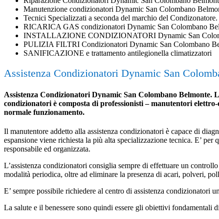
Riparazione Condizionatori Dynamic San Colombano Belmont
Manutenzione condizionatori Dynamic San Colombano Belmo
Tecnici Specializzati a seconda del marchio del Condizonatore.
RICARICA GAS condizionatori Dynamic San Colombano Bel
INSTALLAZIONE CONDIZIONATORI Dynamic San Colom
PULIZIA FILTRI Condizionatori Dynamic San Colombano B
SANIFICAZIONE e trattamento antilegionella climatizzatori
Assistenza Condizionatori Dynamic San Colom
Assistenza Condizionatori Dynamic San Colombano Belmonte. L’assis
condizionatori è composta di professionisti – manutentori elettro-e
normale funzionamento.
Il manutentore addetto alla assistenza condizionatori è capace di diagnost
espansione viene richiesta la più alta specializzazione tecnica. E’ per
responsabile ed organizzata.
L’assistenza condizionatori consiglia sempre di effettuare un controllo 
modalità periodica, oltre ad eliminare la presenza di acari, polveri, poll
E’ sempre possibile richiedere al centro di assistenza condizionatori 
La salute e il benessere sono quindi essere gli obiettivi fondamentali d