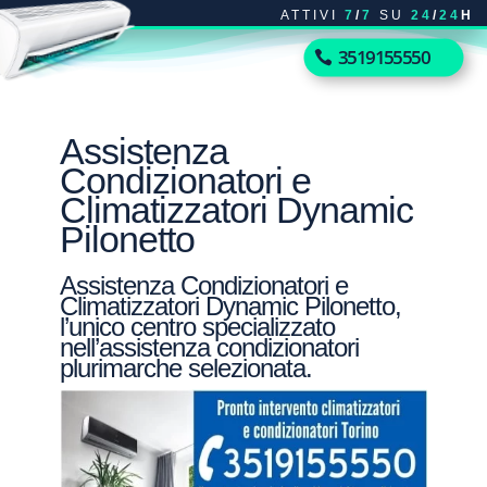
ATTIVI
7
/
7
SU
24
/
24
H
3519155550
Assistenza
Condizionatori e
Climatizzatori Dynamic
Pilonetto
Assistenza Condizionatori e
Climatizzatori Dynamic Pilonetto,
l’unico centro specializzato
nell’assistenza condizionatori
plurimarche selezionata.