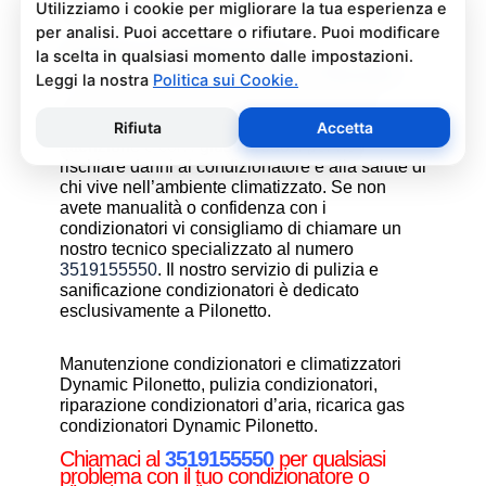
assistenza condizionatori.
Pulizia e Sanificazione
Condizionatori Dynamic Pilonetto
La pulizia e sanificazione condizionatori è
un’operazione che deve essere fatta con
attenzione e con i giusti prodotti per non
rischiare danni al condizionatore e alla salute di
chi vive nell’ambiente climatizzato. Se non
avete manualità o confidenza con i
condizionatori vi consigliamo di chiamare un
nostro tecnico specializzato al numero
3519155550
. Il nostro servizio di pulizia e
sanificazione condizionatori è dedicato
esclusivamente a Pilonetto.
Manutenzione condizionatori e climatizzatori
Dynamic Pilonetto, pulizia condizionatori,
riparazione condizionatori d’aria, ricarica gas
condizionatori Dynamic Pilonetto.
Chiamaci al
3519155550
per qualsiasi
problema con il tuo condizionatore o