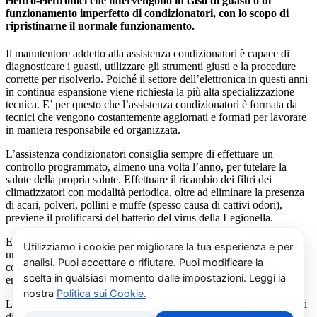
elettro-elettronici che intervengono in caso di guasti o di
funzionamento imperfetto di condizionatori, con lo scopo di
ripristinarne il normale funzionamento.
Il manutentore addetto alla assistenza condizionatori è capace di
diagnosticare i guasti, utilizzare gli strumenti giusti e la procedure
corrette per risolverlo. Poiché il settore dell’elettronica in questi anni
in continua espansione viene richiesta la più alta specializzazione
tecnica. E’ per questo che l’assistenza condizionatori è formata da
tecnici che vengono costantemente aggiornati e formati per lavorare
in maniera responsabile ed organizzata.
L’assistenza condizionatori consiglia sempre di effettuare un
controllo programmato, almeno una volta l’anno, per tutelare la
salute della propria salute. Effettuare il ricambio dei filtri dei
climatizzatori con modalità periodica, oltre ad eliminare la presenza
di acari, polveri, pollini e muffe (spesso causa di cattivi odori),
previene il prolificarsi del batterio del virus della Legionella.
E’ sempre possibile richiedere al centro di assistenza condizionatori
una consulenza gratuita per un montaggio di un nuovo
condizionatore o sulle ultime normative in materia di risparmio
energetico.
La salute e il benessere sono quindi essere gli obiettivi fondamentali
di un addetto alla assistenza condizionatori.