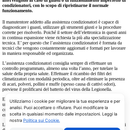
intervengono in caso di guasti o di funzionamento imperfetto di
condizionatori, con lo scopo di ripristinarne il normale
funzionamento.
Il manutentore addetto alla assistenza condizionatori è capace di
diagnosticare i guasti, utilizzare gli strumenti giusti e la procedure
corrette per risolverlo. Poiché il settore dell’elettronica in questi anni
in continua espansione viene richiesta la più alta specializzazione
tecnica. E’ per questo che l’assistenza condizionatori è formata da
tecnici che vengono costantemente aggiornati e formati per lavorare
in maniera responsabile ed organizzata.
L’assistenza condizionatori consiglia sempre di effettuare un
controllo programmato, almeno una volta l’anno, per tutelare la
salute della propria salute. Effettuare il ricambio dei filtri dei
climatizzatori con modalità periodica, oltre ad eliminare la presenza
di acari, polveri, pollini e muffe (spesso causa di cattivi odori),
previene il prolificarsi del batterio del virus della Legionella.
E’ sempre possibile richiedere al centro di assistenza condizionatori
una consulenza gratuita per un montaggio di un nuovo
condizionatore o sulle ultime normative in materia di risparmio
energetico.
La salute e il benessere sono quindi essere gli obiettivi fondamentali
di un addetto alla assistenza condizionatori.