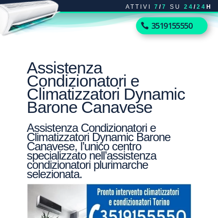
ATTIVI
7
/
7
SU
24
/
24
H
3519155550
Assistenza
Condizionatori e
Climatizzatori Dynamic
Barone Canavese
Assistenza Condizionatori e
Climatizzatori Dynamic Barone
Canavese, l’unico centro
specializzato nell’assistenza
condizionatori plurimarche
selezionata.