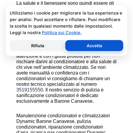
La salute e il benessere sono quindi essere gli
obiettivi fondamentali di un addetto alla
assistenza condizionatori.
Pulizia e Sanificazione
Condizionatori Dynamic Barone
Canavese
La pulizia e sanificazione condizionatori è
un’operazione che deve essere fatta con
attenzione e con i giusti prodotti per non
rischiare danni al condizionatore e alla salute di
chi vive nell’ambiente climatizzato. Se non
avete manualità o confidenza con i
condizionatori vi consigliamo di chiamare un
nostro tecnico specializzato al numero
3519155550
. Il nostro servizio di pulizia e
sanificazione condizionatori è dedicato
esclusivamente a Barone Canavese.
Manutenzione condizionatori e climatizzatori
Dynamic Barone Canavese, pulizia
condizionatori, riparazione condizionatori
d’aria, ricarica gas condizionatori Dynamic