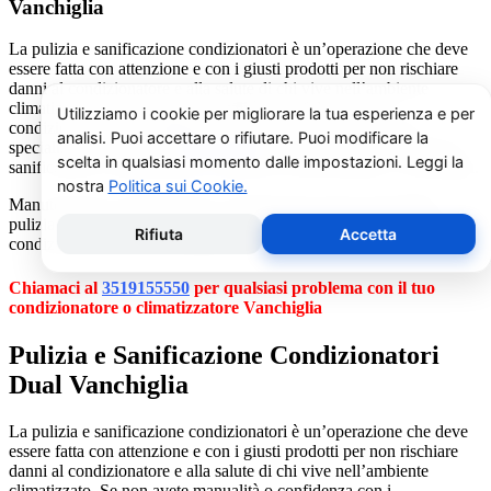
Vanchiglia
La pulizia e sanificazione condizionatori è un’operazione che deve
essere fatta con attenzione e con i giusti prodotti per non rischiare
danni al condizionatore e alla salute di chi vive nell’ambiente
climatizzato. Se non avete manualità o confidenza con i
condizionatori vi consigliamo di chiamare un nostro tecnico
specializzato al numero
3519155550
. Il nostro servizio di pulizia e
sanificazione condizionatori è dedicato esclusivamente a Vanchiglia.
Manutenzione condizionatori e climatizzatori Dual Vanchiglia,
pulizia condizionatori, riparazione condizionatori d’aria, ricarica gas
condizionatori Dual Vanchiglia.
Chiamaci al
3519155550
per qualsiasi problema con il tuo
condizionatore o climatizzatore Vanchiglia
Pulizia e Sanificazione Condizionatori
Dual Vanchiglia
La pulizia e sanificazione condizionatori è un’operazione che deve
essere fatta con attenzione e con i giusti prodotti per non rischiare
danni al condizionatore e alla salute di chi vive nell’ambiente
climatizzato. Se non avete manualità o confidenza con i