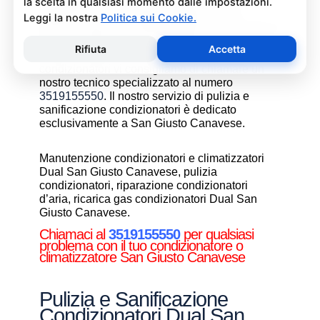
un’operazione che deve essere fatta con
attenzione e con i giusti prodotti per non
rischiare danni al condizionatore e alla salute di
chi vive nell’ambiente climatizzato. Se non
avete manualità o confidenza con i
condizionatori vi consigliamo di chiamare un
nostro tecnico specializzato al numero
3519155550
. Il nostro servizio di pulizia e
sanificazione condizionatori è dedicato
esclusivamente a San Giusto Canavese.
Manutenzione condizionatori e climatizzatori
Dual San Giusto Canavese, pulizia
condizionatori, riparazione condizionatori
d’aria, ricarica gas condizionatori Dual San
Giusto Canavese.
Chiamaci al
3519155550
per qualsiasi
problema con il tuo condizionatore o
climatizzatore San Giusto Canavese
Pulizia e Sanificazione
Condizionatori Dual San