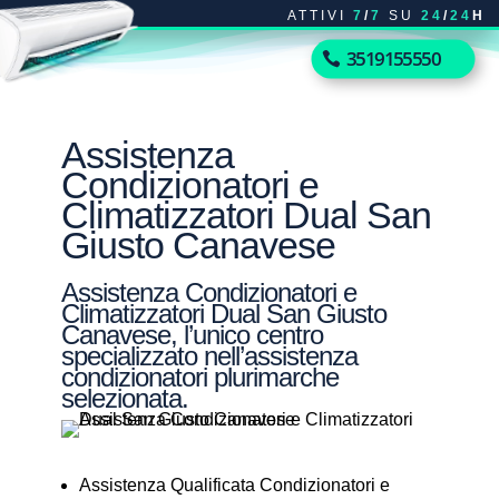
ATTIVI
7
/
7
SU
24
/
24
H
3519155550
Assistenza
Condizionatori e
Climatizzatori Dual San
Giusto Canavese
Assistenza Condizionatori e
Climatizzatori Dual San Giusto
Canavese, l’unico centro
specializzato nell’assistenza
condizionatori plurimarche
selezionata.
Assistenza Qualificata Condizionatori e