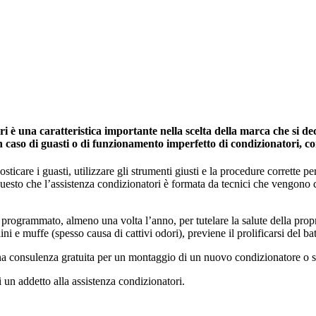
è una caratteristica importante nella scelta della marca che si dec
in caso di guasti o di funzionamento imperfetto di condizionatori, c
icare i guasti, utilizzare gli strumenti giusti e la procedure corrette per 
 questo che l’assistenza condizionatori è formata da tecnici che vengono
programmato, almeno una volta l’anno, per tutelare la salute della propria 
ini e muffe (spesso causa di cattivi odori), previene il prolificarsi del ba
una consulenza gratuita per un montaggio di un nuovo condizionatore o s
i un addetto alla assistenza condizionatori.