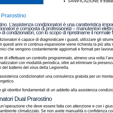
SANIFICAZIONE e trattame
 Prarostino
no. L’assistenza condizionatori è una caratteristica impor
zionatori è composta di professionisti – manutentori elettr
 di condizionatori, con lo scopo di ripristinarne il normal
zionatori è capace di diagnosticare i guasti, utilizzare gli strume
a in questi anni in continua espansione viene richiesta la più alt
ecnici che vengono costantemente aggiornati e formati per lavor
e di effettuare un controllo programmato, almeno una volta l’anno
climatizzatori con modalità periodica, oltre ad eliminare la presenz
si del batterio del virus della Legionella.
i assistenza condizionatori una consulenza gratuita per un mont
ergetico.
gli obiettivi fondamentali di un addetto alla assistenza condizio
natori Dual Prarostino
un’operazione che deve essere fatta con attenzione e con i giust
ll’ambiente climatizzato. Se non avete manualità o confidenza con