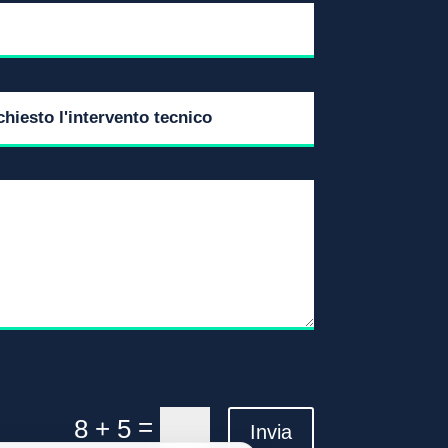
=
8 + 5
Invia