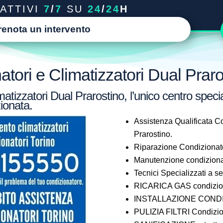
ATTIVI
7
/
7
SU
24
/
24
H
renota un intervento
tori e Climatizzatori Dual Praro
atizzatori Dual Prarostino, l’unico centro specia
ionata.
Assistenza Qualificata Co
Prarostino.
Riparazione Condizionato
Manutenzione condizionat
Tecnici Specializzati a 
RICARICA GAS condiziona
INSTALLAZIONE CONDIZ
PULIZIA FILTRI Condizion