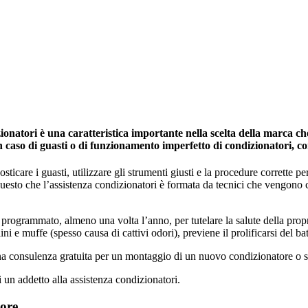
atori è una caratteristica importante nella scelta della marca che 
in caso di guasti o di funzionamento imperfetto di condizionatori, c
icare i guasti, utilizzare gli strumenti giusti e la procedure corrette per 
 questo che l’assistenza condizionatori è formata da tecnici che vengono
programmato, almeno una volta l’anno, per tutelare la salute della propria 
ini e muffe (spesso causa di cattivi odori), previene il prolificarsi del ba
una consulenza gratuita per un montaggio di un nuovo condizionatore o s
i un addetto alla assistenza condizionatori.
dore