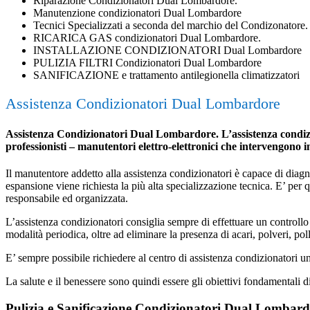
Riparazione Condizionatori Dual Lombardore.
Manutenzione condizionatori Dual Lombardore
Tecnici Specializzati a seconda del marchio del Condizonatore.
RICARICA GAS condizionatori Dual Lombardore.
INSTALLAZIONE CONDIZIONATORI Dual Lombardore
PULIZIA FILTRI Condizionatori Dual Lombardore
SANIFICAZIONE e trattamento antilegionella climatizzatori
Assistenza Condizionatori Dual Lombardore
Assistenza Condizionatori Dual Lombardore. L’assistenza condizion
professionisti – manutentori elettro-elettronici che intervengono 
Il manutentore addetto alla assistenza condizionatori è capace di diagnost
espansione viene richiesta la più alta specializzazione tecnica. E’ per
responsabile ed organizzata.
L’assistenza condizionatori consiglia sempre di effettuare un controllo 
modalità periodica, oltre ad eliminare la presenza di acari, polveri, poll
E’ sempre possibile richiedere al centro di assistenza condizionatori 
La salute e il benessere sono quindi essere gli obiettivi fondamentali d
Pulizia e Sanificazione Condizionatori Dual Lombar