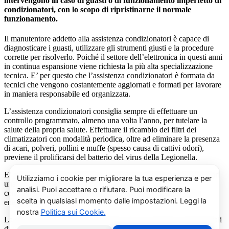
intervengono in caso di guasti o di funzionamento imperfetto di
condizionatori, con lo scopo di ripristinarne il normale
funzionamento.
Il manutentore addetto alla assistenza condizionatori è capace di
diagnosticare i guasti, utilizzare gli strumenti giusti e la procedure
corrette per risolverlo. Poiché il settore dell’elettronica in questi anni
in continua espansione viene richiesta la più alta specializzazione
tecnica. E’ per questo che l’assistenza condizionatori è formata da
tecnici che vengono costantemente aggiornati e formati per lavorare
in maniera responsabile ed organizzata.
L’assistenza condizionatori consiglia sempre di effettuare un
controllo programmato, almeno una volta l’anno, per tutelare la
salute della propria salute. Effettuare il ricambio dei filtri dei
climatizzatori con modalità periodica, oltre ad eliminare la presenza
di acari, polveri, pollini e muffe (spesso causa di cattivi odori),
previene il prolificarsi del batterio del virus della Legionella.
E’ sempre possibile richiedere al centro di assistenza condizionatori
una consulenza gratuita per un montaggio di un nuovo
condizionatore o sulle ultime normative in materia di risparmio
energetico.
La salute e il benessere sono quindi essere gli obiettivi fondamentali
di un addetto alla assistenza condizionatori.