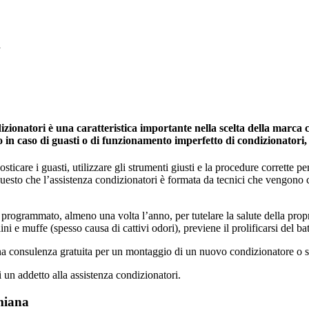
a
onatori è una caratteristica importante nella scelta della marca ch
no in caso di guasti o di funzionamento imperfetto di condizionatori
icare i guasti, utilizzare gli strumenti giusti e la procedure corrette per 
 questo che l’assistenza condizionatori è formata da tecnici che vengono
programmato, almeno una volta l’anno, per tutelare la salute della propria 
ini e muffe (spesso causa di cattivi odori), previene il prolificarsi del ba
una consulenza gratuita per un montaggio di un nuovo condizionatore o s
i un addetto alla assistenza condizionatori.
miana