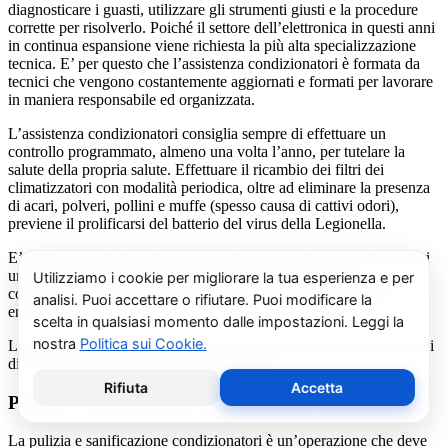
diagnosticare i guasti, utilizzare gli strumenti giusti e la procedure
corrette per risolverlo. Poiché il settore dell’elettronica in questi anni
in continua espansione viene richiesta la più alta specializzazione
tecnica. E’ per questo che l’assistenza condizionatori è formata da
tecnici che vengono costantemente aggiornati e formati per lavorare
in maniera responsabile ed organizzata.
L’assistenza condizionatori consiglia sempre di effettuare un
controllo programmato, almeno una volta l’anno, per tutelare la
salute della propria salute. Effettuare il ricambio dei filtri dei
climatizzatori con modalità periodica, oltre ad eliminare la presenza
di acari, polveri, pollini e muffe (spesso causa di cattivi odori),
previene il prolificarsi del batterio del virus della Legionella.
E’ sempre possibile richiedere al centro di assistenza condizionatori
una consulenza gratuita per un montaggio di un nuovo
condizionatore o sulle ultime normative in materia di risparmio
energetico.
La salute e il benessere sono quindi essere gli obiettivi fondamentali
di un addetto alla assistenza condizionatori.
Pulizia e Sanificazione Condizionatori Delchi Pont
La pulizia e sanificazione condizionatori è un’operazione che deve