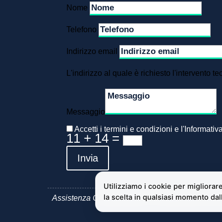
Nome
Telefono
Indirizzo email
L'indirizzo al quale è richiesto l'intervento te
Messaggio
Accetti i termini e condizioni e l'Informativ
11 + 14
=
Invia
Assistenza Condizionatori e Climatizzatori Delchi