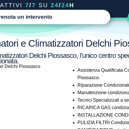
ATTIVI
7
/
7
SU
24
/
24
H
renota un intervento
tori e Climatizzatori Delchi Pi
atizzatori Delchi Piossasco, l’unico centro spec
ionata.
Assistenza Qualificata Co
Piossasco.
Riparazione Condizionato
Manutenzione condiziona
Tecnici Specializzati a 
RICARICA GAS condizion
INSTALLAZIONE CONDIZ
PULIZIA FILTRI Condizio