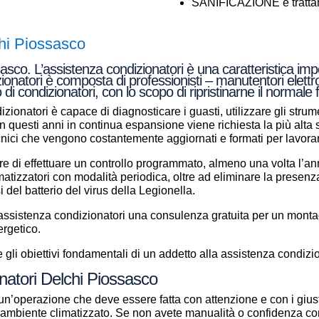
SANIFICAZIONE e trattame
hi Piossasco
sco. L’assistenza condizionatori è una caratteristica impo
zionatori è composta di professionisti – manutentori elettr
 di condizionatori, con lo scopo di ripristinarne il normal
zionatori è capace di diagnosticare i guasti, utilizzare gli strume
a in questi anni in continua espansione viene richiesta la più alt
ecnici che vengono costantemente aggiornati e formati per lavor
e di effettuare un controllo programmato, almeno una volta l’anno
climatizzatori con modalità periodica, oltre ad eliminare la presenz
si del batterio del virus della Legionella.
i assistenza condizionatori una consulenza gratuita per un mont
ergetico.
gli obiettivi fondamentali di un addetto alla assistenza condizio
onatori Delchi Piossasco
un’operazione che deve essere fatta con attenzione e con i giust
ll’ambiente climatizzato. Se non avete manualità o confidenza con