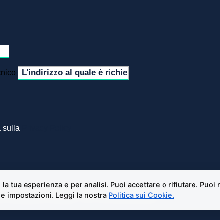
cnico
a sulla
Privacy Policy
 Piossasco | Contatti - Tel:
+39 3519155550