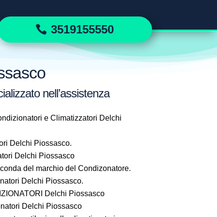
3519155550
ossasco
ializzato nell’assistenza
ndizionatori e Climatizzatori Delchi
ri Delchi Piossasco.
tori Delchi Piossasco
seconda del marchio del Condizonatore.
atori Delchi Piossasco.
IONATORI Delchi Piossasco
natori Delchi Piossasco