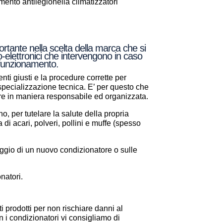
nto antilegionella climatizzatori
rtante nella scelta della marca che si
o-elettronici che intervengono in caso
e funzionamento.
nti giusti e la procedure corrette per
a specializzazione tecnica. E’ per questo che
are in maniera responsabile ed organizzata.
, per tutelare la salute della propria
a di acari, polveri, pollini e muffe (spesso
aggio di un nuovo condizionatore o sulle
natori.
i prodotti per non rischiare danni al
 i condizionatori vi consigliamo di