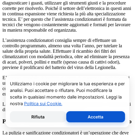
diagnosticare i guasti, utilizzare gli strumenti giusti e la procedure
corrette per risolverlo. Poiché il settore dell’elettronica in questi anni
in continua espansione viene richiesta la più alta specializzazione
tecnica. E’ per questo che l’assistenza condizionatori è formata da
tecnici che vengono costantemente aggiornati e formati per lavorare
in maniera responsabile ed organizzata.
L’assistenza condizionatori consiglia sempre di effettuare un
controllo programmato, almeno una volta l’anno, per tutelare la
salute della propria salute. Effettuare il ricambio dei filtri dei
climatizzatori con modalità periodica, oltre ad eliminare la presenza
di acari, polveri, pollini e muffe (spesso causa di cattivi odori),
previene il prolificarsi del batterio del virus della Legionella.
E’ sempre possibile richiedere al centro di assistenza condizionatori
una consulenza gratuita per un montaggio di un nuovo
condizionatore o sulle ultime normative in materia di risparmio
energetico.
La salute e il benessere sono quindi essere gli obiettivi fondamentali
di un addetto alla assistenza condizionatori.
Pulizia e Sanificazione Condizionatori Delchi Osasco
La pulizia e sanificazione condizionatori è un’operazione che deve