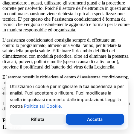
diagnosticare i guasti, utilizzare gli strumenti giusti e la procedure
corrette per risolverlo. Poiché il settore dell’elettronica in questi anni
in continua espansione viene richiesta la più alta specializzazione
tecnica. E’ per questo che l’assistenza condizionatori è formata da
tecnici che vengono costantemente aggiornati e formati per lavorare
in maniera responsabile ed organizzata.
L’assistenza condizionatori consiglia sempre di effettuare un
controllo programmato, almeno una volta l’anno, per tutelare la
salute della propria salute. Effettuare il ricambio dei filtri dei
climatizzatori con modalità periodica, oltre ad eliminare la presenza
di acari, polveri, pollini e muffe (spesso causa di cattivi odori),
previene il prolificarsi del batterio del virus della Legionella.
E’ sempre possibile richiedere al centro di assistenza condizionatori
una consulenza gratuita per un montaggio di un nuovo
condizionatore o sulle ultime normative in materia di risparmio
energetico.
La salute e il benessere sono quindi essere gli obiettivi fondamentali
di un addetto alla assistenza condizionatori.
Pulizia e Sanificazione Condizionatori Delchi
Locana