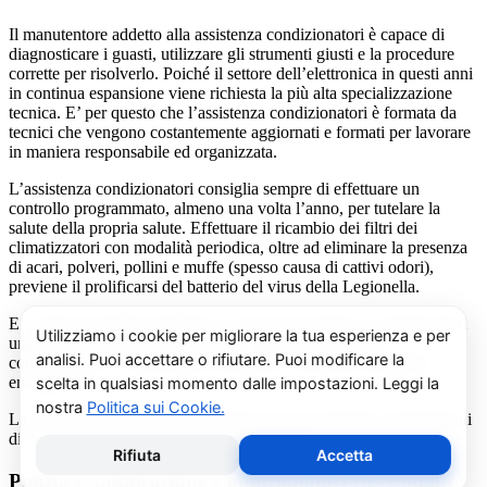
Il manutentore addetto alla assistenza condizionatori è capace di
diagnosticare i guasti, utilizzare gli strumenti giusti e la procedure
corrette per risolverlo. Poiché il settore dell’elettronica in questi anni
in continua espansione viene richiesta la più alta specializzazione
tecnica. E’ per questo che l’assistenza condizionatori è formata da
tecnici che vengono costantemente aggiornati e formati per lavorare
in maniera responsabile ed organizzata.
L’assistenza condizionatori consiglia sempre di effettuare un
controllo programmato, almeno una volta l’anno, per tutelare la
salute della propria salute. Effettuare il ricambio dei filtri dei
climatizzatori con modalità periodica, oltre ad eliminare la presenza
di acari, polveri, pollini e muffe (spesso causa di cattivi odori),
previene il prolificarsi del batterio del virus della Legionella.
E’ sempre possibile richiedere al centro di assistenza condizionatori
una consulenza gratuita per un montaggio di un nuovo
condizionatore o sulle ultime normative in materia di risparmio
energetico.
La salute e il benessere sono quindi essere gli obiettivi fondamentali
di un addetto alla assistenza condizionatori.
Pulizia e Sanificazione Condizionatori De’ Longhi