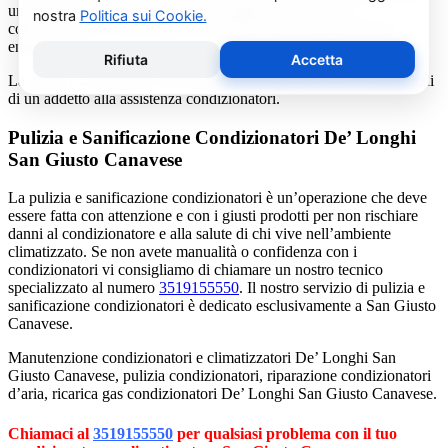
una consulenza gratuita per un montaggio di un nuovo
condizionatore o sulle ultime normative in materia di risparmio
energetico.
La salute e il benessere sono quindi essere gli obiettivi fondamentali
di un addetto alla assistenza condizionatori.
Pulizia e Sanificazione Condizionatori De’ Longhi
San Giusto Canavese
La pulizia e sanificazione condizionatori è un’operazione che deve
essere fatta con attenzione e con i giusti prodotti per non rischiare
danni al condizionatore e alla salute di chi vive nell’ambiente
climatizzato. Se non avete manualità o confidenza con i
condizionatori vi consigliamo di chiamare un nostro tecnico
specializzato al numero
3519155550
. Il nostro servizio di pulizia e
sanificazione condizionatori è dedicato esclusivamente a San Giusto
Canavese.
Manutenzione condizionatori e climatizzatori De’ Longhi San
Giusto Canavese, pulizia condizionatori, riparazione condizionatori
d’aria, ricarica gas condizionatori De’ Longhi San Giusto Canavese.
Chiamaci al
3519155550
per qualsiasi problema con il tuo