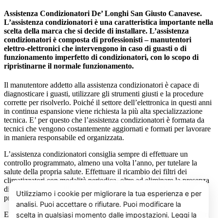
Assistenza Condizionatori De’ Longhi San Giusto Canavese.
L’assistenza condizionatori è una caratteristica importante nella
scelta della marca che si decide di installare. L’assistenza
condizionatori è composta di professionisti – manutentori
elettro-elettronici che intervengono in caso di guasti o di
funzionamento imperfetto di condizionatori, con lo scopo di
ripristinarne il normale funzionamento.
Il manutentore addetto alla assistenza condizionatori è capace di
diagnosticare i guasti, utilizzare gli strumenti giusti e la procedure
corrette per risolverlo. Poiché il settore dell’elettronica in questi anni
in continua espansione viene richiesta la più alta specializzazione
tecnica. E’ per questo che l’assistenza condizionatori è formata da
tecnici che vengono costantemente aggiornati e formati per lavorare
in maniera responsabile ed organizzata.
L’assistenza condizionatori consiglia sempre di effettuare un
controllo programmato, almeno una volta l’anno, per tutelare la
salute della propria salute. Effettuare il ricambio dei filtri dei
climatizzatori con modalità periodica, oltre ad eliminare la presenza
di acari, polveri, pollini e muffe (spesso causa di cattivi odori),
previene il prolificarsi del batterio del virus della Legionella.
E’ sempre possibile richiedere al centro di assistenza condizionatori