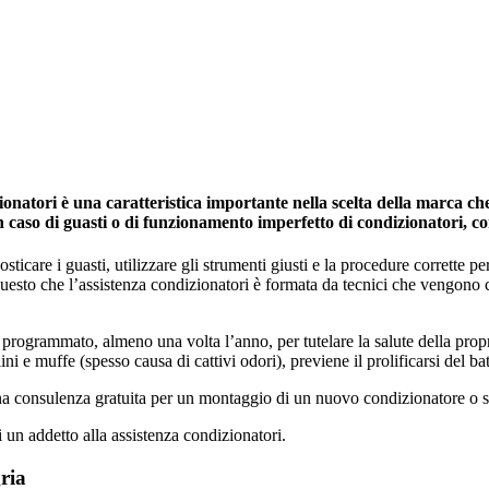
natori è una caratteristica importante nella scelta della marca che 
in caso di guasti o di funzionamento imperfetto di condizionatori, c
icare i guasti, utilizzare gli strumenti giusti e la procedure corrette per 
 questo che l’assistenza condizionatori è formata da tecnici che vengono
programmato, almeno una volta l’anno, per tutelare la salute della propria 
ini e muffe (spesso causa di cattivi odori), previene il prolificarsi del ba
una consulenza gratuita per un montaggio di un nuovo condizionatore o s
i un addetto alla assistenza condizionatori.
ria