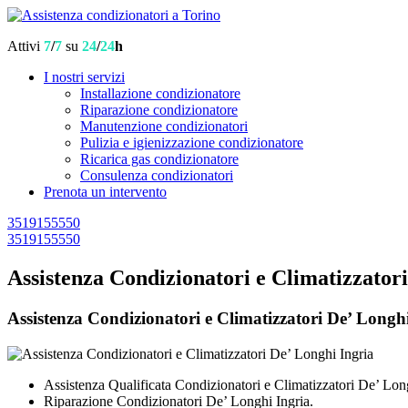
Attivi
7
/
7
su
24
/
24
h
I nostri servizi
Installazione condizionatore
Riparazione condizionatore
Manutenzione condizionatori
Pulizia e igienizzazione condizionatore
Ricarica gas condizionatore
Consulenza condizionatori
Prenota un intervento
3519155550
3519155550
Assistenza Condizionatori e Climatizzator
Assistenza Condizionatori e Climatizzatori De’ Longhi 
Assistenza Qualificata Condizionatori e Climatizzatori De’ Long
Riparazione Condizionatori De’ Longhi Ingria.