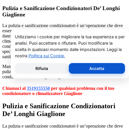
Pulizia e Sanificazione Condizionatori De’ Longhi
Giaglione
La pulizia e sanificazione condizionatori è un’operazione che deve
essere fatta con attenzione e con i giusti prodotti per non rischiare
danni al condizionatore e alla salute di chi vive nell’ambiente
climatizzato. Se non avete manualità o confidenza con i
condizionatori vi consigliamo di chiamare un nostro tecnico
specializzato al numero
3519155550
. Il nostro servizio di pulizia e
sanificazione condizionatori è dedicato esclusivamente a Giaglione.
Manutenzione condizionatori e climatizzatori De’ Longhi Giaglione,
pulizia condizionatori, riparazione condizionatori d’aria, ricarica gas
condizionatori De’ Longhi Giaglione.
Chiamaci al
3519155550
per qualsiasi problema con il tuo
condizionatore o climatizzatore Giaglione
Pulizia e Sanificazione Condizionatori
De’ Longhi Giaglione
La pulizia e sanificazione condizionatori è un’operazione che deve