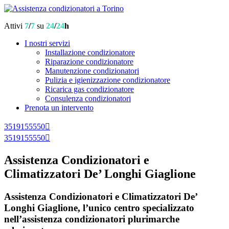
Attivi
7
/
7
su
24
/
24
h
I nostri servizi
Installazione condizionatore
Riparazione condizionatore
Manutenzione condizionatori
Pulizia e igienizzazione condizionatore
Ricarica gas condizionatore
Consulenza condizionatori
Prenota un intervento
3519155550
3519155550
Assistenza Condizionatori e
Climatizzatori De’ Longhi Giaglione
Assistenza Condizionatori e Climatizzatori De’
Longhi Giaglione, l’unico centro specializzato
nell’assistenza condizionatori plurimarche