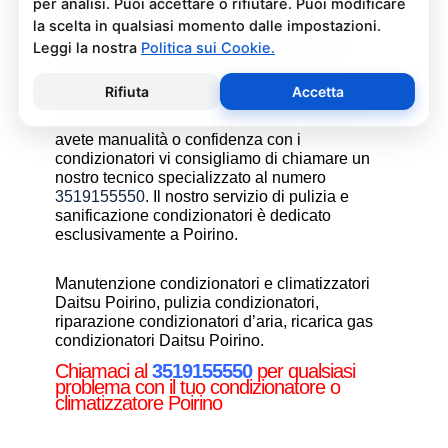
Condizionatori Daitsu Poirino
La pulizia e sanificazione condizionatori è
un’operazione che deve essere fatta con
attenzione e con i giusti prodotti per non
rischiare danni al condizionatore e alla salute di
chi vive nell’ambiente climatizzato. Se non
avete manualità o confidenza con i
condizionatori vi consigliamo di chiamare un
nostro tecnico specializzato al numero
3519155550
. Il nostro servizio di pulizia e
sanificazione condizionatori è dedicato
esclusivamente a Poirino.
Manutenzione condizionatori e climatizzatori
Daitsu Poirino, pulizia condizionatori,
riparazione condizionatori d’aria, ricarica gas
condizionatori Daitsu Poirino.
Chiamaci al
3519155550
per qualsiasi
problema con il tuo condizionatore o
climatizzatore Poirino