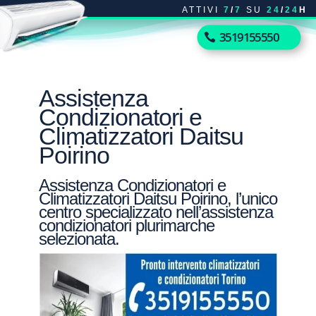
ATTIVI
7
/
7
SU
24
/
24
H
3519155550
Assistenza
Condizionatori e
Climatizzatori Daitsu
Poirino
Assistenza Condizionatori e
Climatizzatori Daitsu Poirino, l’unico
centro specializzato nell’assistenza
condizionatori plurimarche
selezionata.