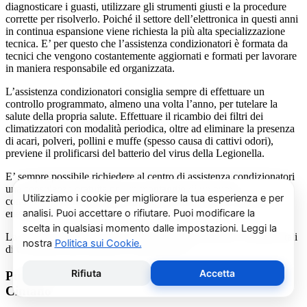
diagnosticare i guasti, utilizzare gli strumenti giusti e la procedure
corrette per risolverlo. Poiché il settore dell’elettronica in questi anni
in continua espansione viene richiesta la più alta specializzazione
tecnica. E’ per questo che l’assistenza condizionatori è formata da
tecnici che vengono costantemente aggiornati e formati per lavorare
in maniera responsabile ed organizzata.
L’assistenza condizionatori consiglia sempre di effettuare un
controllo programmato, almeno una volta l’anno, per tutelare la
salute della propria salute. Effettuare il ricambio dei filtri dei
climatizzatori con modalità periodica, oltre ad eliminare la presenza
di acari, polveri, pollini e muffe (spesso causa di cattivi odori),
previene il prolificarsi del batterio del virus della Legionella.
E’ sempre possibile richiedere al centro di assistenza condizionatori
una consulenza gratuita per un montaggio di un nuovo
condizionatore o sulle ultime normative in materia di risparmio
energetico.
La salute e il benessere sono quindi essere gli obiettivi fondamentali
di un addetto alla assistenza condizionatori.
Pulizia e Sanificazione Condizionatori Daitsu
Cintano