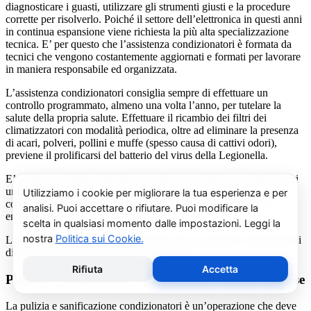
diagnosticare i guasti, utilizzare gli strumenti giusti e la procedure
corrette per risolverlo. Poiché il settore dell’elettronica in questi anni
in continua espansione viene richiesta la più alta specializzazione
tecnica. E’ per questo che l’assistenza condizionatori è formata da
tecnici che vengono costantemente aggiornati e formati per lavorare
in maniera responsabile ed organizzata.
L’assistenza condizionatori consiglia sempre di effettuare un
controllo programmato, almeno una volta l’anno, per tutelare la
salute della propria salute. Effettuare il ricambio dei filtri dei
climatizzatori con modalità periodica, oltre ad eliminare la presenza
di acari, polveri, pollini e muffe (spesso causa di cattivi odori),
previene il prolificarsi del batterio del virus della Legionella.
E’ sempre possibile richiedere al centro di assistenza condizionatori
una consulenza gratuita per un montaggio di un nuovo
condizionatore o sulle ultime normative in materia di risparmio
energetico.
La salute e il benessere sono quindi essere gli obiettivi fondamentali
di un addetto alla assistenza condizionatori.
Pulizia e Sanificazione Condizionatori Daitsu Almese
La pulizia e sanificazione condizionatori è un’operazione che deve