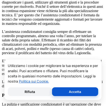
diagnosticare i guasti, utilizzare gli strumenti giusti e la procedure
corrette per risolverlo. Poiché il settore dell’elettronica in questi anni
in continua espansione viene richiesta la più alta specializzazione
tecnica. E’ per questo che l’assistenza condizionatori è formata da
tecnici che vengono costantemente aggiornati e formati per lavorare
in maniera responsabile ed organizzata.
L’assistenza condizionatori consiglia sempre di effettuare un
controllo programmato, almeno una volta l’anno, per tutelare la
salute della propria salute. Effettuare il ricambio dei filtri dei
climatizzatori con modalità periodica, oltre ad eliminare la presenza
di acari, polveri, pollini e muffe (spesso causa di cattivi odori),
previene il prolificarsi del batterio del virus della Legionella.
E’ sempre possibile richiedere al centro di assistenza condizionatori
una consulenza gratuita per un montaggio di un nuovo
condizionatore o sulle ultime normative in materia di risparmio
energetico.
La salute e il benessere sono quindi essere gli obiettivi fondamentali
di un addetto alla assistenza condizionatori.
Pulizia e Sanificazione Condizionatori Daikin Viu’
La pulizia e sanificazione condizionatori è un’operazione che deve