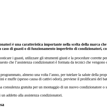
atori è una caratteristica importante nella scelta della marca che s
in caso di guasti o di funzionamento imperfetto di condizionatori, c
icare i guasti, utilizzare gli strumenti giusti e la procedure corrette per 
 questo che l’assistenza condizionatori è formata da tecnici che vengono
programmato, almeno una volta l’anno, per tutelare la salute della propria 
ini e muffe (spesso causa di cattivi odori), previene il prolificarsi del ba
una consulenza gratuita per un montaggio di un nuovo condizionatore o s
i un addetto alla assistenza condizionatori.
ssa