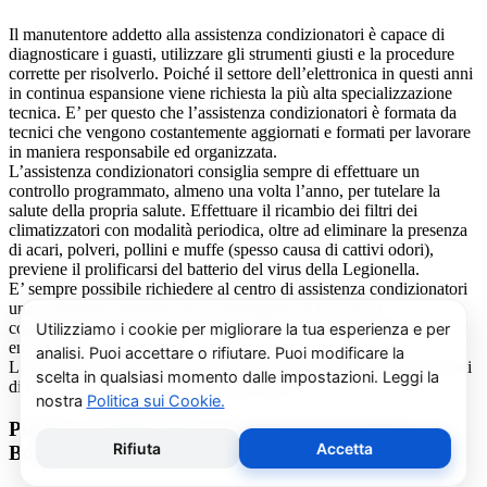
Il manutentore addetto alla assistenza condizionatori è capace di
diagnosticare i guasti, utilizzare gli strumenti giusti e la procedure
corrette per risolverlo. Poiché il settore dell’elettronica in questi anni
in continua espansione viene richiesta la più alta specializzazione
tecnica. E’ per questo che l’assistenza condizionatori è formata da
tecnici che vengono costantemente aggiornati e formati per lavorare
in maniera responsabile ed organizzata.
L’assistenza condizionatori consiglia sempre di effettuare un
controllo programmato, almeno una volta l’anno, per tutelare la
salute della propria salute. Effettuare il ricambio dei filtri dei
climatizzatori con modalità periodica, oltre ad eliminare la presenza
di acari, polveri, pollini e muffe (spesso causa di cattivi odori),
previene il prolificarsi del batterio del virus della Legionella.
E’ sempre possibile richiedere al centro di assistenza condizionatori
una consulenza gratuita per un montaggio di un nuovo
condizionatore o sulle ultime normative in materia di risparmio
energetico.
La salute e il benessere sono quindi essere gli obiettivi fondamentali
di un addetto alla assistenza condizionatori.
Pulizia e Sanificazione Condizionatori Daikin
Borgata Sassi