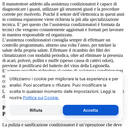
Il manutentore addetto alla assistenza condizionatori è capace di
diagnosticare i guasti, utilizzare gli strumenti giusti e la procedure
corrette per risolverlo. Poiché il settore dell’elettronica in questi anni
in continua espansione viene richiesta la più alta specializzazione
tecnica. E’ per questo che l’assistenza condizionatori è formata da
tecnici che vengono costantemente aggiornati e formati per lavorare
in maniera responsabile ed organizzata.
L’assistenza condizionatori consiglia sempre di effettuare un
controllo programmato, almeno una volta l’anno, per tutelare la
salute della propria salute. Effettuare il ricambio dei filtri dei
climatizzatori con modalità periodica, oltre ad eliminare la presenza
di acari, polveri, pollini e muffe (spesso causa di cattivi odori),
previene il prolificarsi del batterio del virus della Legionella.
E’ sempre possibile richiedere al centro di assistenza condizionatori
una consulenza gratuita per un montaggio di un nuovo
condizionatore o sulle ultime normative in materia di risparmio
energetico.
La salute e il benessere sono quindi essere gli obiettivi fondamentali
di un addetto alla assistenza condizionatori.
Pulizia e Sanificazione Condizionatori Cosmogas
Pont
La pulizia e sanificazione condizionatori è un’operazione che deve