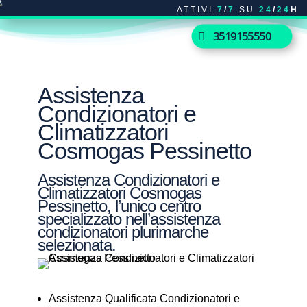
ATTIVI
7
/
7
SU
24
/
24
H
3519155550
Assistenza
Condizionatori e
Climatizzatori
Cosmogas Pessinetto
Assistenza Condizionatori e
Climatizzatori Cosmogas
Pessinetto, l’unico centro
specializzato nell’assistenza
condizionatori plurimarche
selezionata.
Assistenza Qualificata Condizionatori e