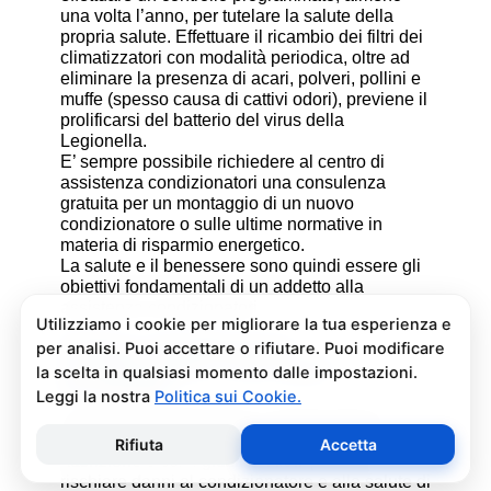
una volta l’anno, per tutelare la salute della
propria salute. Effettuare il ricambio dei filtri dei
climatizzatori con modalità periodica, oltre ad
eliminare la presenza di acari, polveri, pollini e
muffe (spesso causa di cattivi odori), previene il
prolificarsi del batterio del virus della
Legionella.
E’ sempre possibile richiedere al centro di
assistenza condizionatori una consulenza
gratuita per un montaggio di un nuovo
condizionatore o sulle ultime normative in
materia di risparmio energetico.
La salute e il benessere sono quindi essere gli
obiettivi fondamentali di un addetto alla
assistenza condizionatori.
Pulizia e Sanificazione
Condizionatori Cosmogas
Pessinetto
La pulizia e sanificazione condizionatori è
un’operazione che deve essere fatta con
attenzione e con i giusti prodotti per non
rischiare danni al condizionatore e alla salute di