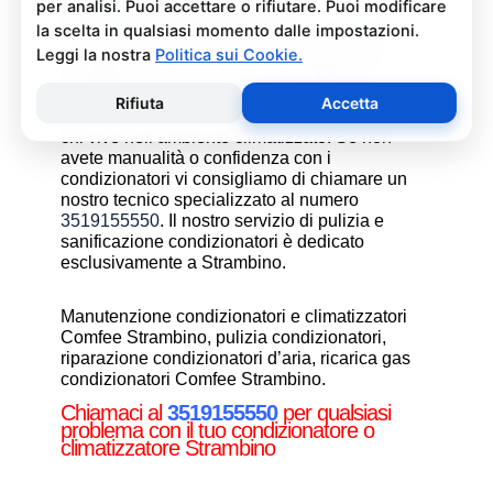
Pulizia e Sanificazione
Condizionatori Comfee Strambino
La pulizia e sanificazione condizionatori è
un’operazione che deve essere fatta con
attenzione e con i giusti prodotti per non
rischiare danni al condizionatore e alla salute di
chi vive nell’ambiente climatizzato. Se non
avete manualità o confidenza con i
condizionatori vi consigliamo di chiamare un
nostro tecnico specializzato al numero
3519155550
. Il nostro servizio di pulizia e
sanificazione condizionatori è dedicato
esclusivamente a Strambino.
Manutenzione condizionatori e climatizzatori
Comfee Strambino, pulizia condizionatori,
riparazione condizionatori d’aria, ricarica gas
condizionatori Comfee Strambino.
Chiamaci al
3519155550
per qualsiasi
problema con il tuo condizionatore o
climatizzatore Strambino