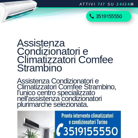
ATTIVI
7
/
7
SU
24
/
24
H
3519155550
Assistenza
Condizionatori e
Climatizzatori Comfee
Strambino
Assistenza Condizionatori e
Climatizzatori Comfee Strambino,
l’unico centro specializzato
nell’assistenza condizionatori
plurimarche selezionata.