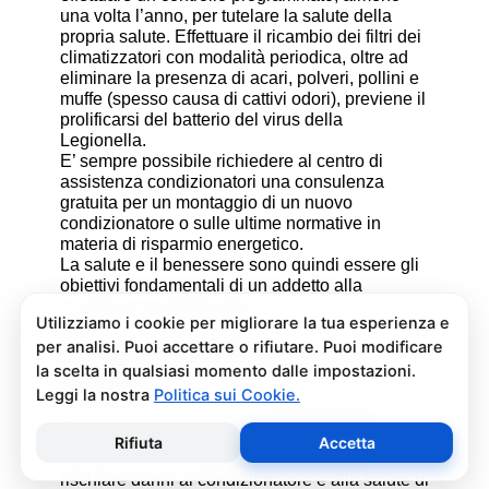
una volta l’anno, per tutelare la salute della
propria salute. Effettuare il ricambio dei filtri dei
climatizzatori con modalità periodica, oltre ad
eliminare la presenza di acari, polveri, pollini e
muffe (spesso causa di cattivi odori), previene il
prolificarsi del batterio del virus della
Legionella.
E’ sempre possibile richiedere al centro di
assistenza condizionatori una consulenza
gratuita per un montaggio di un nuovo
condizionatore o sulle ultime normative in
materia di risparmio energetico.
La salute e il benessere sono quindi essere gli
obiettivi fondamentali di un addetto alla
assistenza condizionatori.
Pulizia e Sanificazione
Condizionatori Comfee Cime
Bianche
La pulizia e sanificazione condizionatori è
un’operazione che deve essere fatta con
attenzione e con i giusti prodotti per non
rischiare danni al condizionatore e alla salute di