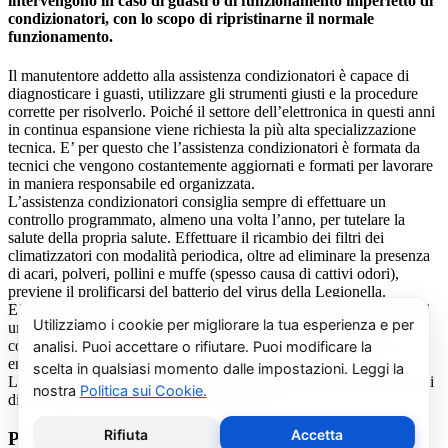
intervengono in caso di guasti o di funzionamento imperfetto di
condizionatori, con lo scopo di ripristinarne il normale
funzionamento.
Il manutentore addetto alla assistenza condizionatori è capace di
diagnosticare i guasti, utilizzare gli strumenti giusti e la procedure
corrette per risolverlo. Poiché il settore dell’elettronica in questi anni
in continua espansione viene richiesta la più alta specializzazione
tecnica. E’ per questo che l’assistenza condizionatori è formata da
tecnici che vengono costantemente aggiornati e formati per lavorare
in maniera responsabile ed organizzata.
L’assistenza condizionatori consiglia sempre di effettuare un
controllo programmato, almeno una volta l’anno, per tutelare la
salute della propria salute. Effettuare il ricambio dei filtri dei
climatizzatori con modalità periodica, oltre ad eliminare la presenza
di acari, polveri, pollini e muffe (spesso causa di cattivi odori),
previene il prolificarsi del batterio del virus della Legionella.
E’ sempre possibile richiedere al centro di assistenza condizionatori
una consulenza gratuita per un montaggio di un nuovo
condizionatore o sulle ultime normative in materia di risparmio
energetico.
La salute e il benessere sono quindi essere gli obiettivi fondamentali
di un addetto alla assistenza condizionatori.
Pulizia e Sanificazione Condizionatori Comfee