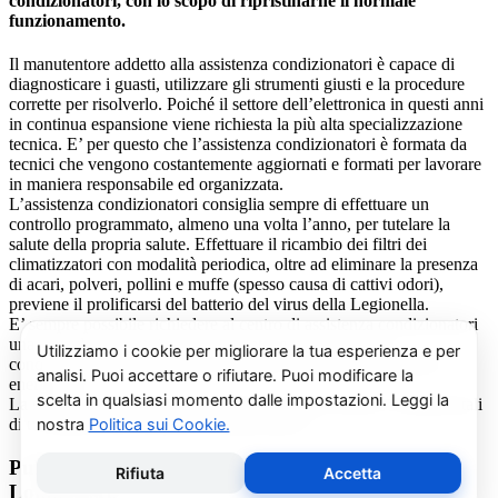
condizionatori, con lo scopo di ripristinarne il normale
funzionamento.
Il manutentore addetto alla assistenza condizionatori è capace di
diagnosticare i guasti, utilizzare gli strumenti giusti e la procedure
corrette per risolverlo. Poiché il settore dell’elettronica in questi anni
in continua espansione viene richiesta la più alta specializzazione
tecnica. E’ per questo che l’assistenza condizionatori è formata da
tecnici che vengono costantemente aggiornati e formati per lavorare
in maniera responsabile ed organizzata.
L’assistenza condizionatori consiglia sempre di effettuare un
controllo programmato, almeno una volta l’anno, per tutelare la
salute della propria salute. Effettuare il ricambio dei filtri dei
climatizzatori con modalità periodica, oltre ad eliminare la presenza
di acari, polveri, pollini e muffe (spesso causa di cattivi odori),
previene il prolificarsi del batterio del virus della Legionella.
E’ sempre possibile richiedere al centro di assistenza condizionatori
una consulenza gratuita per un montaggio di un nuovo
condizionatore o sulle ultime normative in materia di risparmio
energetico.
La salute e il benessere sono quindi essere gli obiettivi fondamentali
di un addetto alla assistenza condizionatori.
Pulizia e Sanificazione Condizionatori Climastar
Lombriasco