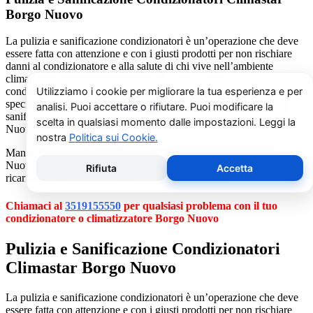
Borgo Nuovo
La pulizia e sanificazione condizionatori è un’operazione che deve
essere fatta con attenzione e con i giusti prodotti per non rischiare
danni al condizionatore e alla salute di chi vive nell’ambiente
climatizzato. Se non avete manualità o confidenza con i
condizionatori vi consigliamo di chiamare un nostro tecnico
specializzato al numero
3519155550
. Il nostro servizio di pulizia e
sanificazione condizionatori è dedicato esclusivamente a Borgo
Nuovo.
Manutenzione condizionatori e climatizzatori Climastar Borgo
Nuovo, pulizia condizionatori, riparazione condizionatori d’aria,
ricarica gas condizionatori Climastar Borgo Nuovo.
Chiamaci al
3519155550
per qualsiasi problema con il tuo
condizionatore o climatizzatore Borgo Nuovo
Pulizia e Sanificazione Condizionatori
Climastar Borgo Nuovo
La pulizia e sanificazione condizionatori è un’operazione che deve
essere fatta con attenzione e con i giusti prodotti per non rischiare