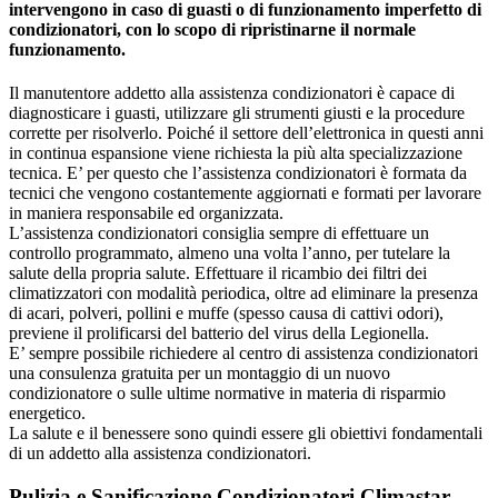
intervengono in caso di guasti o di funzionamento imperfetto di
condizionatori, con lo scopo di ripristinarne il normale
funzionamento.
Il manutentore addetto alla assistenza condizionatori è capace di
diagnosticare i guasti, utilizzare gli strumenti giusti e la procedure
corrette per risolverlo. Poiché il settore dell’elettronica in questi anni
in continua espansione viene richiesta la più alta specializzazione
tecnica. E’ per questo che l’assistenza condizionatori è formata da
tecnici che vengono costantemente aggiornati e formati per lavorare
in maniera responsabile ed organizzata.
L’assistenza condizionatori consiglia sempre di effettuare un
controllo programmato, almeno una volta l’anno, per tutelare la
salute della propria salute. Effettuare il ricambio dei filtri dei
climatizzatori con modalità periodica, oltre ad eliminare la presenza
di acari, polveri, pollini e muffe (spesso causa di cattivi odori),
previene il prolificarsi del batterio del virus della Legionella.
E’ sempre possibile richiedere al centro di assistenza condizionatori
una consulenza gratuita per un montaggio di un nuovo
condizionatore o sulle ultime normative in materia di risparmio
energetico.
La salute e il benessere sono quindi essere gli obiettivi fondamentali
di un addetto alla assistenza condizionatori.
Pulizia e Sanificazione Condizionatori Climastar