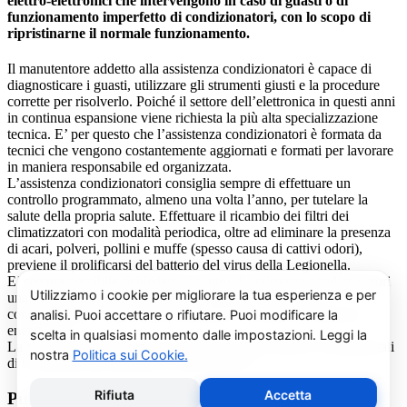
elettro-elettronici che intervengono in caso di guasti o di
funzionamento imperfetto di condizionatori, con lo scopo di
ripristinarne il normale funzionamento.
Il manutentore addetto alla assistenza condizionatori è capace di
diagnosticare i guasti, utilizzare gli strumenti giusti e la procedure
corrette per risolverlo. Poiché il settore dell’elettronica in questi anni
in continua espansione viene richiesta la più alta specializzazione
tecnica. E’ per questo che l’assistenza condizionatori è formata da
tecnici che vengono costantemente aggiornati e formati per lavorare
in maniera responsabile ed organizzata.
L’assistenza condizionatori consiglia sempre di effettuare un
controllo programmato, almeno una volta l’anno, per tutelare la
salute della propria salute. Effettuare il ricambio dei filtri dei
climatizzatori con modalità periodica, oltre ad eliminare la presenza
di acari, polveri, pollini e muffe (spesso causa di cattivi odori),
previene il prolificarsi del batterio del virus della Legionella.
E’ sempre possibile richiedere al centro di assistenza condizionatori
una consulenza gratuita per un montaggio di un nuovo
condizionatore o sulle ultime normative in materia di risparmio
energetico.
La salute e il benessere sono quindi essere gli obiettivi fondamentali
di un addetto alla assistenza condizionatori.
Pulizia e Sanificazione Condizionatori Chigo