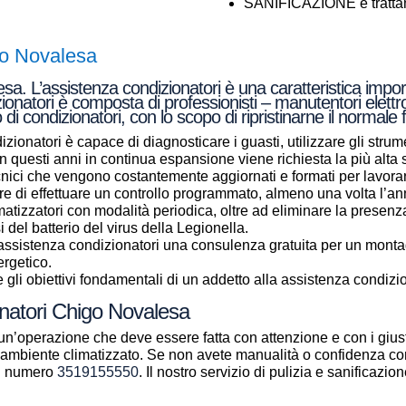
SANIFICAZIONE e trattame
go Novalesa
a. L’assistenza condizionatori è una caratteristica import
zionatori è composta di professionisti – manutentori elettr
 di condizionatori, con lo scopo di ripristinarne il normal
zionatori è capace di diagnosticare i guasti, utilizzare gli strume
a in questi anni in continua espansione viene richiesta la più alt
ecnici che vengono costantemente aggiornati e formati per lavor
e di effettuare un controllo programmato, almeno una volta l’anno
climatizzatori con modalità periodica, oltre ad eliminare la presenz
si del batterio del virus della Legionella.
i assistenza condizionatori una consulenza gratuita per un mont
ergetico.
gli obiettivi fondamentali di un addetto alla assistenza condizio
onatori Chigo Novalesa
un’operazione che deve essere fatta con attenzione e con i giust
ll’ambiente climatizzato. Se non avete manualità o confidenza con
al numero
3519155550
. Il nostro servizio di pulizia e sanificazi