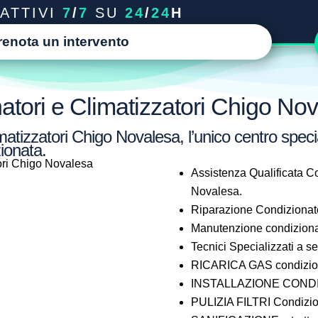
ATTIVI
7
/
7
SU
24
/
24
H
renota un intervento
atori e Climatizzatori Chigo No
atizzatori Chigo Novalesa, l’unico centro specia
ionata.
Assistenza Qualificata Co
Novalesa.
Riparazione Condizionat
Manutenzione condiziona
Tecnici Specializzati a 
RICARICA GAS condizion
INSTALLAZIONE CONDI
PULIZIA FILTRI Condizio