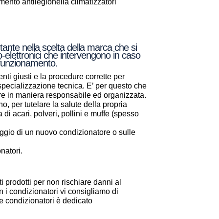
nto antilegionella climatizzatori
ante nella scelta della marca che si
o-elettronici che intervengono in caso
e funzionamento.
nti giusti e la procedure corrette per
a specializzazione tecnica. E’ per questo che
are in maniera responsabile ed organizzata.
, per tutelare la salute della propria
a di acari, polveri, pollini e muffe (spesso
aggio di un nuovo condizionatore o sulle
natori.
i prodotti per non rischiare danni al
 i condizionatori vi consigliamo di
one condizionatori è dedicato