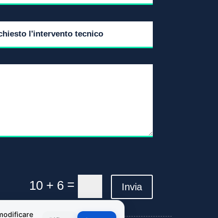
=
10 + 6
Invia