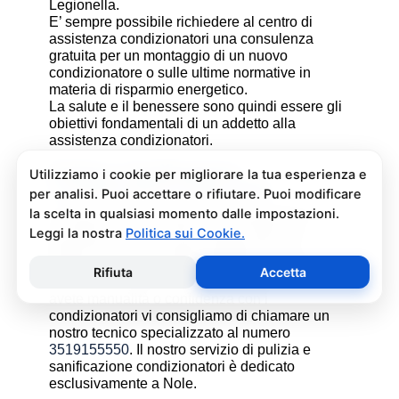
Legionella.
E’ sempre possibile richiedere al centro di
assistenza condizionatori una consulenza
gratuita per un montaggio di un nuovo
condizionatore o sulle ultime normative in
materia di risparmio energetico.
La salute e il benessere sono quindi essere gli
obiettivi fondamentali di un addetto alla
assistenza condizionatori.
Pulizia e Sanificazione
Condizionatori Chigo Nole
La pulizia e sanificazione condizionatori è
un’operazione che deve essere fatta con
attenzione e con i giusti prodotti per non
rischiare danni al condizionatore e alla salute di
chi vive nell’ambiente climatizzato. Se non
avete manualità o confidenza con i
condizionatori vi consigliamo di chiamare un
nostro tecnico specializzato al numero
3519155550
. Il nostro servizio di pulizia e
sanificazione condizionatori è dedicato
esclusivamente a Nole.