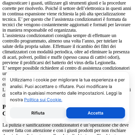
diagnosticare i guasti, utilizzare gli strumenti giusti e la procedure
corrette per risolverlo. Poiché il settore dell’elettronica in questi anni
in continua espansione viene richiesta la più alta specializzazione
tecnica. E’ per questo che l’assistenza condizionatori è formata da
tecnici che vengono costantemente aggiornati e formati per lavorare
in maniera responsabile ed organizzata.
L’assistenza condizionatori consiglia sempre di effettuare un
controllo programmato, almeno una volta l’anno, per tutelare la
salute della propria salute. Effettuare il ricambio dei filtri dei
climatizzatori con modalità periodica, oltre ad eliminare la presenza
di acari, polveri, pollini e muffe (spesso causa di cattivi odori),
previene il prolificarsi del batterio del virus della Legionella.
E’ sempre possibile richiedere al centro di assistenza condizionatori
una consulenza gratuita per un montaggio di un nuovo
condizionatore o sulle ultime normative in materia di risparmio
energetico.
La salute e il benessere sono quindi essere gli obiettivi fondamentali
di un addetto alla assistenza condizionatori.
Pulizia e Sanificazione Condizionatori Chigo
Ciconio
La pulizia e sanificazione condizionatori è un’operazione che deve
essere fatta con attenzione e con i giusti prodotti per non rischiare