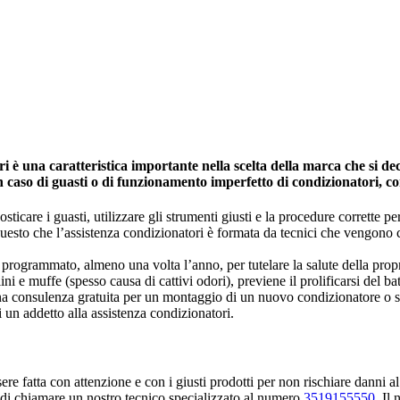
è una caratteristica importante nella scelta della marca che si dec
in caso di guasti o di funzionamento imperfetto di condizionatori, c
icare i guasti, utilizzare gli strumenti giusti e la procedure corrette per 
 questo che l’assistenza condizionatori è formata da tecnici che vengono
programmato, almeno una volta l’anno, per tutelare la salute della propria 
ini e muffe (spesso causa di cattivi odori), previene il prolificarsi del ba
una consulenza gratuita per un montaggio di un nuovo condizionatore o s
i un addetto alla assistenza condizionatori.
e fatta con attenzione e con i giusti prodotti per non rischiare danni al
 di chiamare un nostro tecnico specializzato al numero
3519155550
. Il