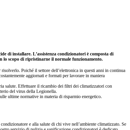
ide di installare. L’assistenza condizionatori è composta di
on lo scopo di ripristinarne il normale funzionamento.
risolverlo. Poiché il settore dell’elettronica in questi anni in continua
 costantemente aggiornati e formati per lavorare in maniera
salute. Effettuare il ricambio dei filtri dei climatizzatori con
tterio del virus della Legionella.
ulle ultime normative in materia di risparmio energetico.
 condizionatore e alla salute di chi vive nell’ambiente climatizzato. Se
 nostro servizio di pulizia e sanificazione condizionatori è dedicato