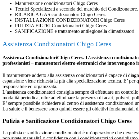
Manutenzione condizionatori Chigo Ceres
Tecnici Specializzati a seconda del marchio del Condizonatore.
RICARICA GAS condizionatori Chigo Ceres.
INSTALLAZIONE CONDIZIONATORI Chigo Ceres
PULIZIA FILTRI Condizionatori Chigo Ceres
SANIFICAZIONE e trattamento antilegionella climatizzatori
Assistenza Condizionatori Chigo Ceres
Assistenza CondizionatoriChigo Ceres. L’assistenza condizionatori 
professionisti – manutentori elettro-elettronici che intervengono 
Il manutentore addetto alla assistenza condizionatori è capace di diagnost
espansione viene richiesta la più alta specializzazione tecnica. E’ per
responsabile ed organizzata.
L’assistenza condizionatori consiglia sempre di effettuare un controllo 
modalità periodica, oltre ad eliminare la presenza di acari, polveri, poll
E’ sempre possibile richiedere al centro di assistenza condizionatori 
La salute e il benessere sono quindi essere gli obiettivi fondamentali d
Pulizia e Sanificazione Condizionatori Chigo Ceres
La pulizia e sanificazione condizionatori è un’operazione che deve esser
non avete manualità o confidenza con i condizionatori vi consigliamo