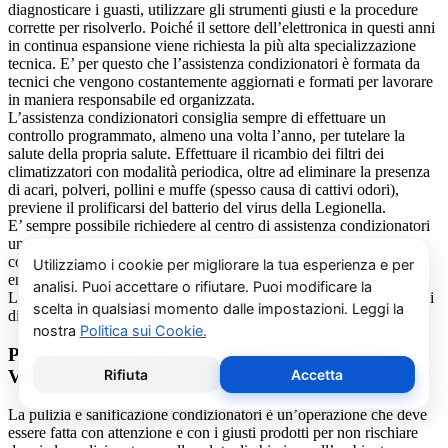
diagnosticare i guasti, utilizzare gli strumenti giusti e la procedure
corrette per risolverlo. Poiché il settore dell’elettronica in questi anni
in continua espansione viene richiesta la più alta specializzazione
tecnica. E’ per questo che l’assistenza condizionatori è formata da
tecnici che vengono costantemente aggiornati e formati per lavorare
in maniera responsabile ed organizzata.
L’assistenza condizionatori consiglia sempre di effettuare un
controllo programmato, almeno una volta l’anno, per tutelare la
salute della propria salute. Effettuare il ricambio dei filtri dei
climatizzatori con modalità periodica, oltre ad eliminare la presenza
di acari, polveri, pollini e muffe (spesso causa di cattivi odori),
previene il prolificarsi del batterio del virus della Legionella.
E’ sempre possibile richiedere al centro di assistenza condizionatori
una consulenza gratuita per un montaggio di un nuovo
condizionatore o sulle ultime normative in materia di risparmio
energetico.
La salute e il benessere sono quindi essere gli obiettivi fondamentali
di un addetto alla assistenza condizionatori.
Pulizia e Sanificazione Condizionatori Carrier
Villaretto
La pulizia e sanificazione condizionatori è un’operazione che deve
essere fatta con attenzione e con i giusti prodotti per non rischiare