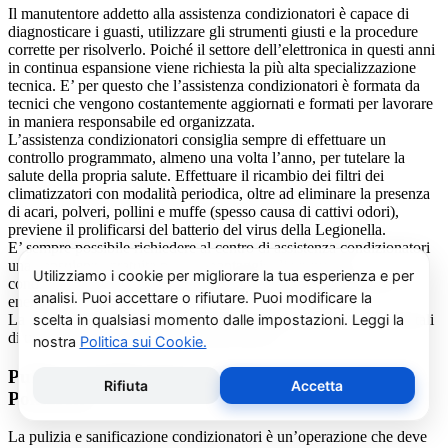
Il manutentore addetto alla assistenza condizionatori è capace di
diagnosticare i guasti, utilizzare gli strumenti giusti e la procedure
corrette per risolverlo. Poiché il settore dell’elettronica in questi anni
in continua espansione viene richiesta la più alta specializzazione
tecnica. E’ per questo che l’assistenza condizionatori è formata da
tecnici che vengono costantemente aggiornati e formati per lavorare
in maniera responsabile ed organizzata.
L’assistenza condizionatori consiglia sempre di effettuare un
controllo programmato, almeno una volta l’anno, per tutelare la
salute della propria salute. Effettuare il ricambio dei filtri dei
climatizzatori con modalità periodica, oltre ad eliminare la presenza
di acari, polveri, pollini e muffe (spesso causa di cattivi odori),
previene il prolificarsi del batterio del virus della Legionella.
E’ sempre possibile richiedere al centro di assistenza condizionatori
una consulenza gratuita per un montaggio di un nuovo
condizionatore o sulle ultime normative in materia di risparmio
energetico.
La salute e il benessere sono quindi essere gli obiettivi fondamentali
di un addetto alla assistenza condizionatori.
Pulizia e Sanificazione Condizionatori Carrier
Pomaretto
La pulizia e sanificazione condizionatori è un’operazione che deve