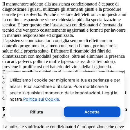
Il manutentore addetto alla assistenza condizionatori è capace di
diagnosticare i guasti, utilizzare gli strumenti giusti e la procedure
corrette per risolverlo. Poiché il settore dell’elettronica in questi anni
in continua espansione viene richiesta la più alta specializzazione
tecnica. E’ per questo che l’assistenza condizionatori è formata da
tecnici che vengono costantemente aggiornati e formati per lavorare
in maniera responsabile ed organizzata.
L’assistenza condizionatori consiglia sempre di effettuare un
controllo programmato, almeno una volta l’anno, per tutelare la
salute della propria salute. Effettuare il ricambio dei filtri dei
climatizzatori con modalità periodica, oltre ad eliminare la presenza
di acari, polveri, pollini e muffe (spesso causa di cattivi odori),
previene il prolificarsi del batterio del virus della Legionella.
E’ sempre possibile richiedere al centro di assistenza condizionatori
una consulenza gratuita per un montaggio di un nuovo
condizionatore o sulle ultime normative in materia di risparmio
energetico.
La salute e il benessere sono quindi essere gli obiettivi fondamentali
di un addetto alla assistenza condizionatori.
Pulizia e Sanificazione Condizionatori Carrier Pietra
Alta
La pulizia e sanificazione condizionatori è un’operazione che deve